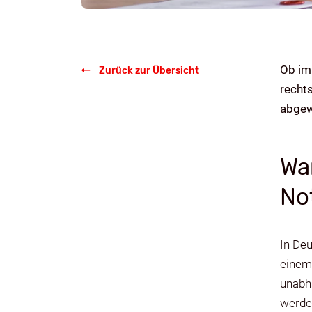
Ob im
Zurück zur Übersicht
recht
abgew
Wa
No
In Deu
einem
unabhä
werde