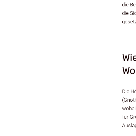
die B
die Si
gesetz
Wi
Wo
Die Hö
(Gnot
wobei 
für G
Ausla