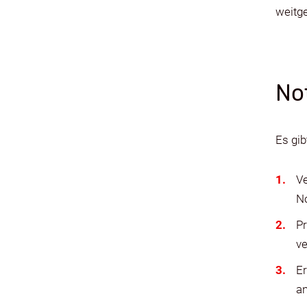
weitge
No
Es gib
Ve
No
Pr
ve
E
an