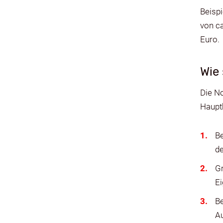
Beisp
von ca
Euro.
Wie
Die N
Hauptb
Be
de
G
Ei
Be
Au