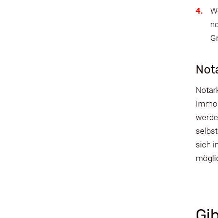
We
no
Gr
Not
Notark
Immob
werde
selbst
sich i
mögli
Gi