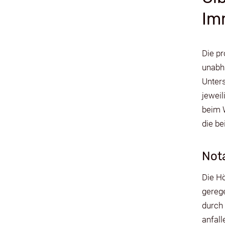
Im
Die p
unabh
Unters
jewei
beim 
die be
Nota
Die H
gerege
durch 
anfal