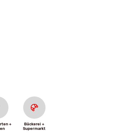
rten +
Bäckerei +
len
Supermarkt