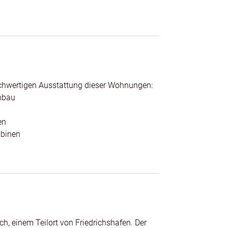
ngen findet jeder Interessent die richtige
essiver Neubau AfA.
ignen, unterliegen für 30 Jahre der
schüsse der L-Bank gefördert.
ne zur Verfügung.
chwertigen Ausstattung dieser Wohnungen:
hnbau
en
abinen
erworben werden.
, einem Teilort von Friedrichshafen. Der