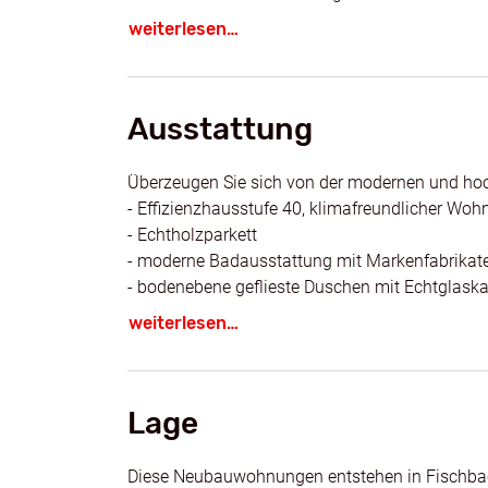
Bei den 2-Zimmer- bis 5-Zimmer-Eigentumswohnu
weiterlesen…
Größe!
Profitieren Sie als Kapitalanleger von 5% degr
Einige Wohnungen, die sich für Kapitalanleger e
Ausstattung
Mietpreisbindung. Diese werden durch Direktzu
Für weitere Informationen stehen wir Ihnen ger
Überzeugen Sie sich von der modernen und ho
- Effizienzhausstufe 40, klimafreundlicher Wo
- Echtholzparkett
- moderne Badausstattung mit Markenfabrikat
- bodenebene geflieste Duschen mit Echtglask
- Fußbodenheizung
weiterlesen…
- Fenster mit Dreifachverglasung
Tiefgargenstellplatz kann für € 35.000,- dazu 
Es fällt keine Käuferprovision an.
Lage
Diese Neubauwohnungen entstehen in Fischbach