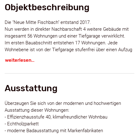
Objektbeschreibung
Die "Neue Mitte Fischbach" entstand 2017.
Nun werden in direkter Nachbarschaft 4 weitere Gebäude mit
insgesamt 56 Wohnungen und einer Tiefgarage verwirklicht.
Im ersten Bauabschnitt entstehen 17 Wohnungen. Jede
Wohnebene ist von der Tiefgarage stufenfrei über einen Aufzug
erreichbar.
weiterlesen…
Bei den 2-Zimmer- bis 5-Zimmer-Eigentumswohnungen findet
jeder Interessent die richtige Größe!
Profitieren Sie als Kapitalanleger von 5% degressiver Neubau
AfA.
Ausstattung
Einige Wohnungen, die sich für Kapitalanleger eignen,
unterliegen für 30 Jahre der Mietpreisbindung. Diese werden
Überzeugen Sie sich von der modernen und hochwertigen
durch Direktzuschüsse der L-Bank gefördert.
Ausstattung dieser Wohnungen:
Für weitere Informationen stehen wir Ihnen gerne zur
- Effizienzhausstufe 40, klimafreundlicher Wohnbau
Verfügung.
- Echtholzparkett
- moderne Badausstattung mit Markenfabrikaten
- bodenebene geflieste Duschen mit Echtglaskabinen