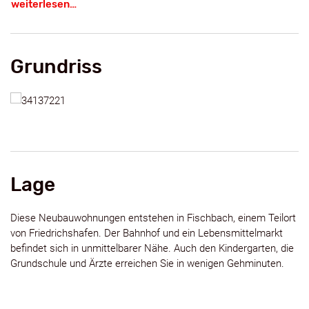
weiterlesen…
- Fußbodenheizung
- Fenster mit Dreifachverglasung
Tiefgargenstellplatz kann für € 35.000,- dazu erworben werden.
Es fällt keine Käuferprovision an.
Grundriss
Lage
Diese Neubauwohnungen entstehen in Fischbach, einem Teilort
von Friedrichshafen. Der Bahnhof und ein Lebensmittelmarkt
befindet sich in unmittelbarer Nähe. Auch den Kindergarten, die
Grundschule und Ärzte erreichen Sie in wenigen Gehminuten.