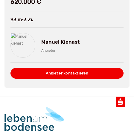
620.000 €
93 m²
3 Zi.
Manuel Kienast
Anbieter
Anbieter kontaktieren