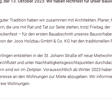
g, der 13. Oktober 2023: Wir haben Richtfest für unser Bauv
uter Tradition haben wir zusammen mit Architekten, Planer,
rn, die uns mit Rat und Tat zur Seite stehen, trotz Freitag, de
ckenfest – für den ersten Bauabschnitt unseres Bauvorhabens
von der Joos Holzbau GmbH & Co. KG hat den traditionellen 
rlingen entstehen in der St. Johann Straße elf neue Mietwoh
urchflutet und unter Nachhaltigkeitsgesichtspunkten durchdach
rn sind wir im Zeitplan. Voraussichtlich ab Winter 2023 haben
teresse an den Wohnungen zur Miete abzugeben. Wir informier
freie Wohnungen.