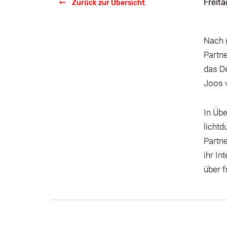
Freita
Zurück zur Übersicht
Nach g
Partne
das De
Joos 
In Übe
lichtd
Partne
ihr In
über 