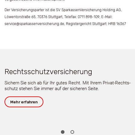
Der Versicherungsparter ist die SV SparkassenVersicherung Holding AG,
Löwentorstraße 65, 70376 Stuttgart, Telefax: 0711 898-109; E-Mail:
service@sparkassenversicherung.de, Registergericht Stuttgart: HRB 16367
Rechtsschutzversicherung
B
Sichern Sie sich ab für Ihr gutes Recht. Mit Ihrem Privat-Rechts­
Sc
e
schutz stehen Sie immer auf der sicheren Seite.
St
ge
Mehr erfahren