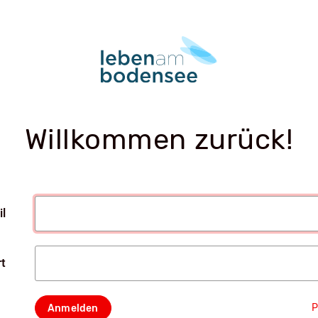
Willkommen zurück!
l
t
P
Anmelden