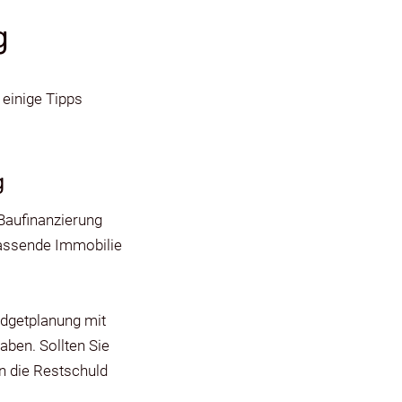
g
 einige Tipps
g
 Baufinanzierung
 passende Immobilie
udgetplanung mit
aben. Sollten Sie
n die Restschuld