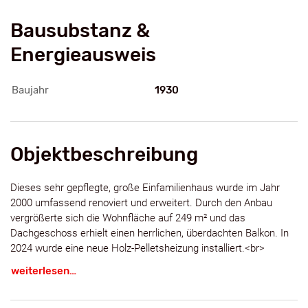
Bausubstanz &
Energieausweis
Baujahr
1930
Objektbeschreibung
Dieses sehr gepflegte, große Einfamilienhaus wurde im Jahr
2000 umfassend renoviert und erweitert. Durch den Anbau
vergrößerte sich die Wohnfläche auf 249 m² und das
Dachgeschoss erhielt einen herrlichen, überdachten Balkon. In
2024 wurde eine neue Holz-Pelletsheizung installiert.<br>
<br>Das Haus bietet ein schön eingewachsenes
weiterlesen…
Gartengrundstück mit Gartenhaus und altem Baumbestand.
Darüber hinaus ist es komplett unterkellert und verfügt über