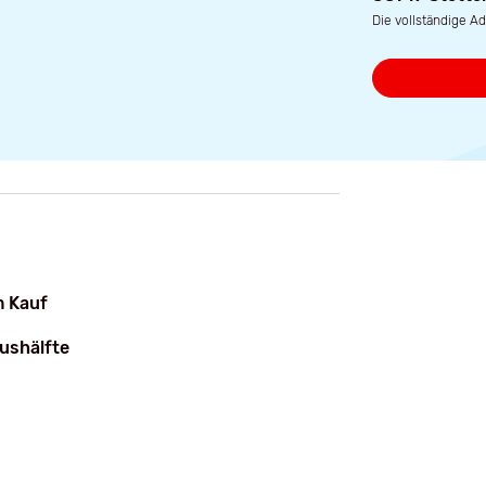
Die vollständige Ad
Stetten
 Kauf
ushälfte
130 m²
8 Zi