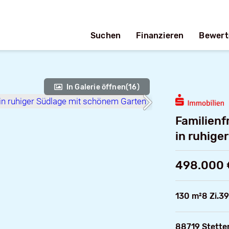
Suchen
Finanzieren
Bewert
In Galerie öffnen
(16)
Familienf
in ruhige
498.000 
130 m²
8 Zi.
39
88719 Stette