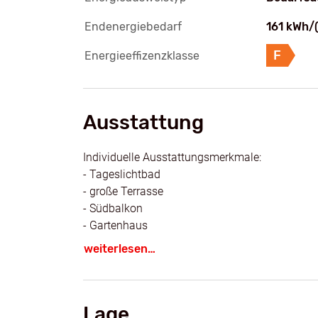
Endenergiebedarf
161 kWh/
F
Energieeffizenzklasse
Ausstattung
Individuelle Ausstattungsmerkmale:
- Tageslichtbad
- große Terrasse
- Südbalkon
- Gartenhaus
- renovierungsbedürftig
weiterlesen…
- Teilseesicht
- 2 Kfz-Stellplätze
- ruhige Südlage
Lage