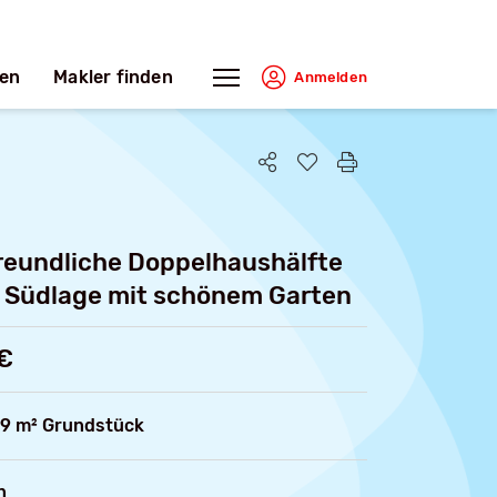
en
Makler finden
Anmelden
reundliche Doppelhaushälfte
r Südlage mit schönem Garten
€
9 m² Grundstück
n