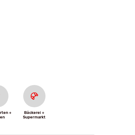
rten +
Bäckerei +
len
Supermarkt