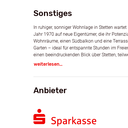
Sonstiges
In ruhiger, sonniger Wohnlage in Stetten wart
Jahr 1970 auf neue Eigentümer, die ihr Potenzi
Wohnräume, einen Südbalkon und eine Terras
Garten – ideal für entspannte Stunden im Frei
einen beeindruckenden Blick über Stetten, teil
Berge.
weiterlesen…
Die Immobilie ist thermisch modernisiert und b
Renovierungsideen: Von der Sanierung der Inn
Haustechnik bis hin zur Neugestaltung der Bäd
Anbieter
gestalten.
Profitieren Sie von der familienfreundlichen L
mit Kindergarten, Grundschule, Hofläden und vie
Bodenseeregion. Die zentrale Anbindung an B
attraktiv.
Überzeugen Sie sich selbst – vereinbaren Sie n