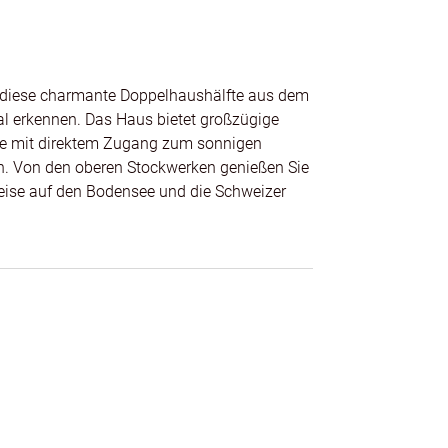
et diese charmante Doppelhaushälfte aus dem
al erkennen. Das Haus bietet großzügige
se mit direktem Zugang zum sonnigen
en. Von den oberen Stockwerken genießen Sie
weise auf den Bodensee und die Schweizer
ietet Raum für Ihre persönlichen
enräume über die Modernisierung der
er – hier können Sie Ihr Traumhaus
age zwischen Obstanlagen, Feldern und Wald,
lfältigen Freizeitmöglichkeiten in der
31 und B33 macht das Haus auch für Pendler
och heute einen Besichtigungstermin!