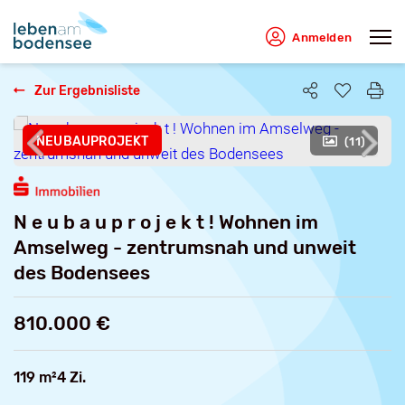
Anmelden
Zur Ergebnisliste
NEUBAUPROJEKT
(11)
N e u b a u p r o j e k t ! Wohnen im
Amselweg - zentrumsnah und unweit
des Bodensees
810.000 €
119 m²
4 Zi.